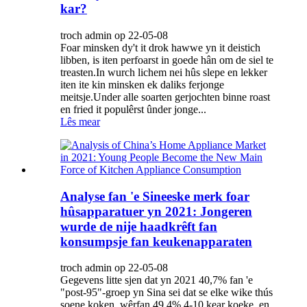
kar?
troch admin op 22-05-08
Foar minsken dy't it drok hawwe yn it deistich
libben, is iten perfoarst in goede hân om de siel te
treasten.In wurch lichem nei hûs slepe en lekker
iten ite kin minsken ek daliks ferjonge
meitsje.Under alle soarten gerjochten binne roast
en fried it populêrst ûnder jonge...
Lês mear
Analyse fan 'e Sineeske merk foar
hûsapparatuer yn 2021: Jongeren
wurde de nije haadkrêft fan
konsumpsje fan keukenapparaten
troch admin op 22-05-08
Gegevens litte sjen dat yn 2021 40,7% fan 'e
"post-95"-groep yn Sina sei dat se elke wike thús
soene koken, wêrfan 49,4% 4-10 kear koeke, en