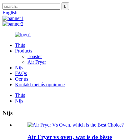
English
Thús
Products
Toaster
Air Fryer
Nijs
FAQs
Oer ús
Kontakt mei ús opnimme
Thús
Nijs
Nijs
Air Fryer vs oven, wat is de bêste