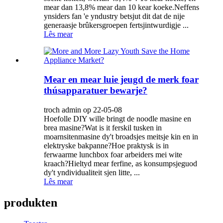
mear dan 13,8% mear dan 10 kear koeke.Neffens
ynsiders fan 'e yndustry betsjut dit dat de nije
generaasje brûkersgroepen fertsjintwurdigje ...
Lês mear
Mear en mear luie jeugd de merk foar
thúsapparatuer bewarje?
troch admin op 22-05-08
Hoefolle DIY wille bringt de noodle masine en
brea masine?Wat is it ferskil tusken in
moarnsitenmasine dy't broadsjes meitsje kin en in
elektryske bakpanne?Hoe praktysk is in
ferwaarme lunchbox foar arbeiders mei wite
kraach?Hieltyd mear ferfine, as konsumpsjeguod
dy't yndividualiteit sjen litte, ...
Lês mear
produkten