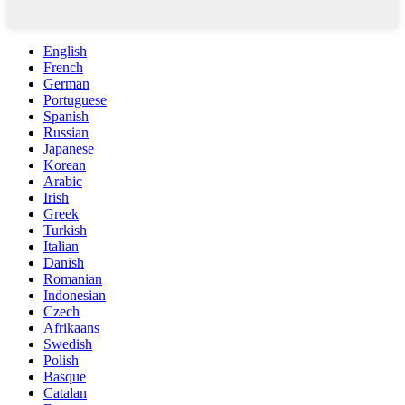
English
French
German
Portuguese
Spanish
Russian
Japanese
Korean
Arabic
Irish
Greek
Turkish
Italian
Danish
Romanian
Indonesian
Czech
Afrikaans
Swedish
Polish
Basque
Catalan