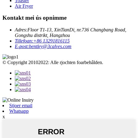
Toaster
Air Fryer
Kontakt mei ús opnimme
Adres:
Floor T1-13, XinTianDi, nr.736 Changbang Road,
Gongshu distrikt, Hangzhou
Tillefoan:
+86 13291816115
E-post:
bentley@3calves.com
© Copyright 20102022: Alle rjochten foarbehâlden.
Stjoer email
Whatsapp
x